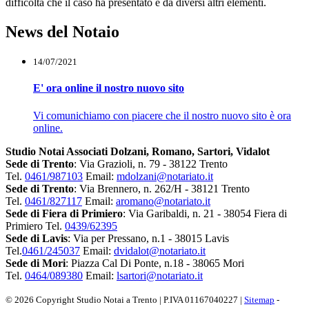
difficoltà che il caso ha presentato e da diversi altri elementi.
News del Notaio
14/07/2021
E' ora online il nostro nuovo sito
Vi comunichiamo con piacere che il nostro nuovo sito è ora
online.
Studio Notai Associati Dolzani, Romano, Sartori, Vidalot
Sede di Trento
: Via Grazioli, n. 79 - 38122 Trento
Tel.
0461/987103
Email:
mdolzani@notariato.it
Sede di Trento
: Via Brennero, n. 262/H - 38121 Trento
Tel.
0461/827117
Email:
aromano@notariato.it
Sede di Fiera di Primiero
: Via Garibaldi, n. 21 - 38054 Fiera di
Primiero Tel.
0439/62395
Sede di Lavis
: Via per Pressano, n.1 - 38015 Lavis
Tel.
0461/245037
Email:
dvidalot@notariato.it
Sede di Mori
: Piazza Cal Di Ponte, n.18 - 38065 Mori
Tel.
0464/089380
Email:
lsartori@notariato.it
© 2026 Copyright Studio Notai a Trento | P.IVA 01167040227 |
Sitemap
-