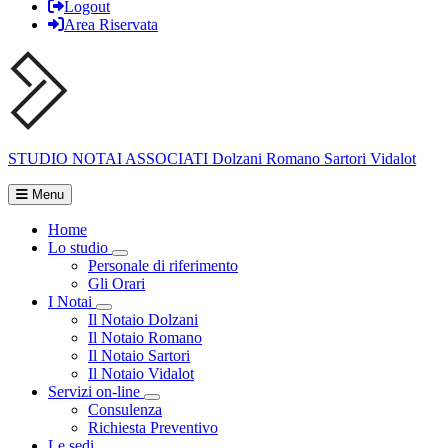
Logout
Area Riservata
STUDIO NOTAI ASSOCIATI
Dolzani Romano Sartori Vidalot
Menu
Home
Lo studio
Visualizza menù di secondo livello
Personale di riferimento
Gli Orari
I Notai
Visualizza menù di secondo livello
Il Notaio Dolzani
Il Notaio Romano
Il Notaio Sartori
Il Notaio Vidalot
Servizi on-line
Visualizza menù di secondo livello
Consulenza
Richiesta Preventivo
Le sedi